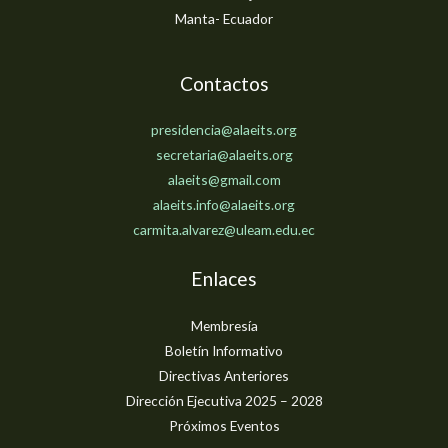
Manta- Ecuador
Contactos
presidencia@alaeits.org
secretaria@alaeits.org
alaeits@gmail.com
alaeits.info@alaeits.org
carmita.alvarez@uleam.edu.ec
Enlaces
Membresía
Boletín Informativo
Directivas Anteriores
Dirección Ejecutiva 2025 – 2028
Próximos Eventos